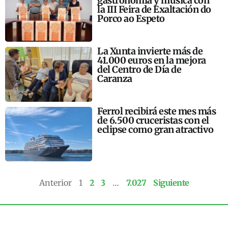
gastronomía y música con
la III Feira de Exaltación do
Porco ao Espeto
La Xunta invierte más de
41.000 euros en la mejora
del Centro de Día de
Caranza
Ferrol recibirá este mes más
de 6.500 cruceristas con el
eclipse como gran atractivo
Anterior
1
2
3
…
7.027
Siguiente