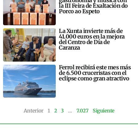
gastronomía y música con
la III Feira de Exaltación do
Porco ao Espeto
La Xunta invierte más de
41.000 euros en la mejora
del Centro de Día de
Caranza
Ferrol recibirá este mes más
de 6.500 cruceristas con el
eclipse como gran atractivo
Anterior
1
2
3
…
7.027
Siguiente