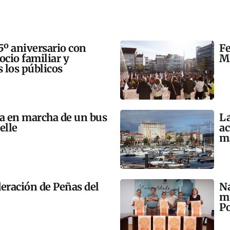
5º aniversario con
Fe
 ocio familiar y
Mi
s los públicos
ta en marcha de un bus
La
elle
ac
m
eración de Peñas del
Na
mú
Po