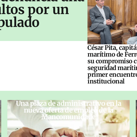
ltos por un
pulado
César Pita, capit
marítimo de Ferr
su compromiso c
seguridad maríti
primer encuentr
institucional
Una plaza de administrativo en la
nueva oferta de empleo de la
Mancomunidade