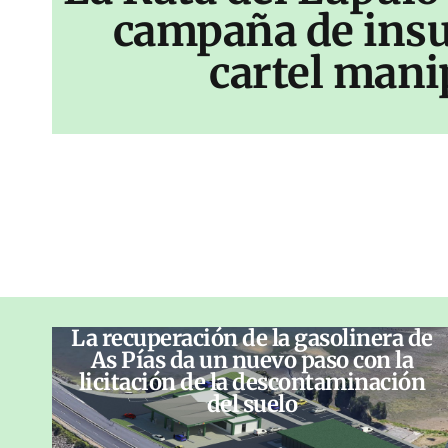
campaña de insu
cartel mani
La recuperación de la gasolinera de
As Pías da un nuevo paso con la
licitación de la descontaminación
del suelo