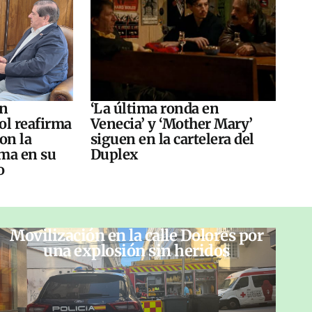
án
‘La última ronda en
ol reafirma
Venecia’ y ‘Mother Mary’
on la
siguen en la cartelera del
ma en su
Duplex
o
Movilización en la calle Dolores por
una explosión sin heridos