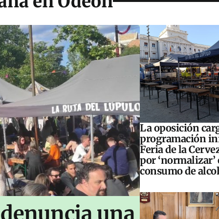
bana en Odeón
La oposición carg
programación inf
Feria de la Cerve
por ‘normalizar’ 
consumo de alco
 denuncia una