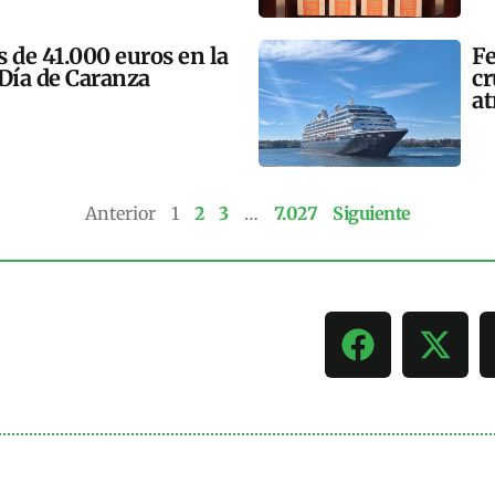
 de 41.000 euros en la
Fe
 Día de Caranza
cr
at
Anterior
1
2
3
…
7.027
Siguiente