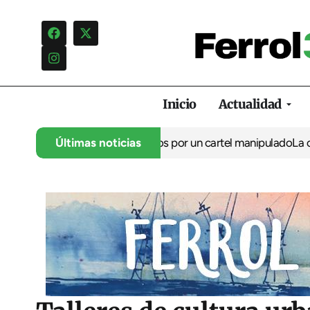
Inicio
Actualidad
na campaña de insultos por un cartel manipulado
Últimas noticias
La oposición car