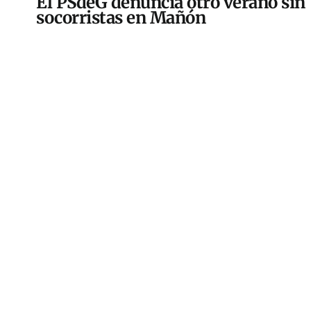
El PSdeG denuncia otro verano sin
socorristas en Mañón