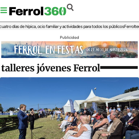
días de hípica, ocio familiar y actividades para todos los públicos
Ferrolterra re
Publicidad
talleres jóvenes Ferrol