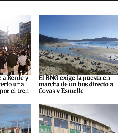
e a Renfe y
El BNG exige la puesta en
terio una
marcha de un bus directo a
por el tren
Covas y Esmelle