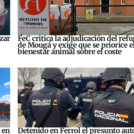
zar
FeC critica la adjudicación del refu
de Mougá y exige que se priorice e
bienestar animal sobre el coste
 en
Detenido en Ferrol el presunto aut