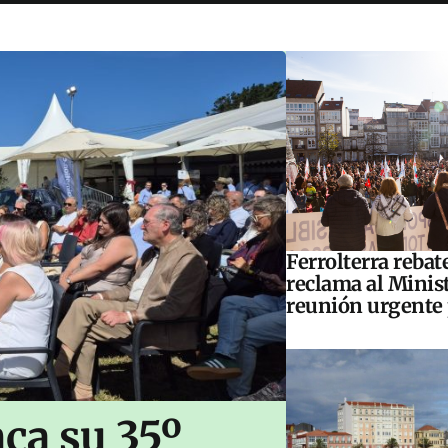
Ferrolterra rebat
reclama al Minis
reunión urgente 
ca su 35º