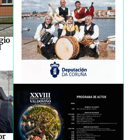
gio
l
or