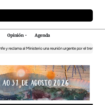
Opinión
Agenda
ma al Ministerio una reunión urgente por el tren
El BNG exige la p