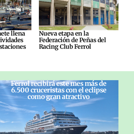
ete llena
Nueva etapa en la
tividades
Federación de Peñas del
ustaciones
Racing Club Ferrol
Ferrol recibirá este mes más de
6.500 cruceristas con el eclipse
como gran atractivo