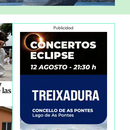
Publicidad
y
 las