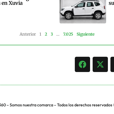
s en Xuvia
su
Anterior
1
2
3
…
7.025
Siguiente
360 – Somos nuestra comarca – Todos los derechos reservados