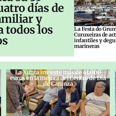
uatro días de
amiliar y
a todos los
La Festa do Grum
Curuxeiras de ac
os
infantiles y deg
marineras
La Xunta invierte más de 41.000
euros en la mejora del Centro de Día
de Caranza