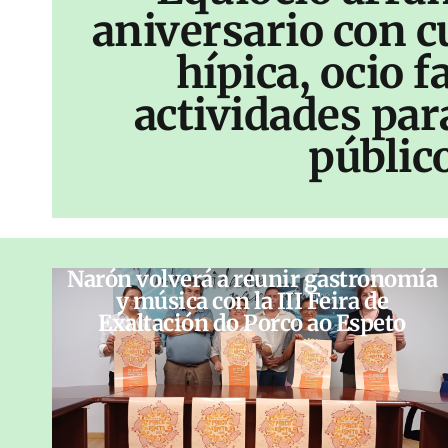
aniversario con c
hípica, ocio f
actividades par
públic
Narón volverá a reunir gastronomía
y música con la III Feira de
Exaltación do Porco ao Espeto