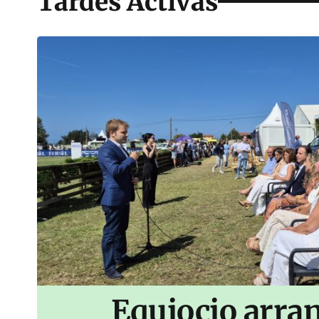
Tardes Activas
Equiocio arran