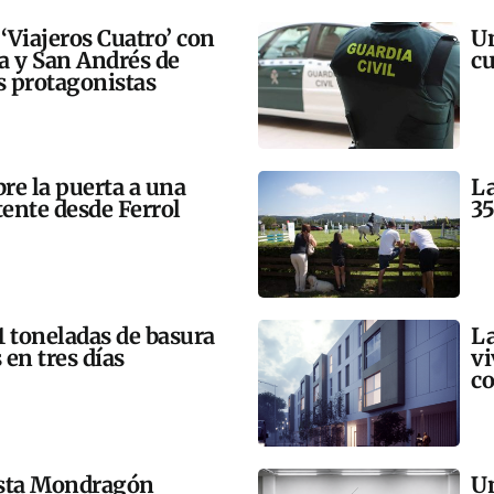
 ‘Viajeros Cuatro’ con
Un
ra y San Andrés de
cu
 protagonistas
bre la puerta a una
La
tente desde Ferrol
35
21 toneladas de basura
La
 en tres días
vi
co
esta Mondragón
Un