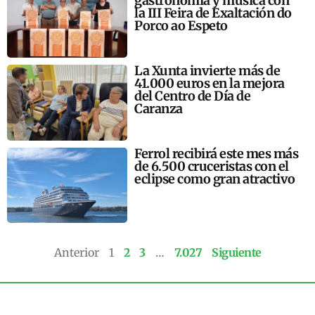
gastronomía y música con
la III Feira de Exaltación do
Porco ao Espeto
La Xunta invierte más de
41.000 euros en la mejora
del Centro de Día de
Caranza
Ferrol recibirá este mes más
de 6.500 cruceristas con el
eclipse como gran atractivo
Anterior
1
2
3
…
7.027
Siguiente