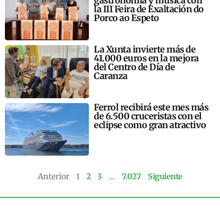
gastronomía y música con
la III Feira de Exaltación do
Porco ao Espeto
La Xunta invierte más de
41.000 euros en la mejora
del Centro de Día de
Caranza
Ferrol recibirá este mes más
de 6.500 cruceristas con el
eclipse como gran atractivo
Anterior
1
2
3
…
7.027
Siguiente