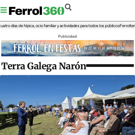
ías de hípica, ocio familiar y actividades para todos los públicos
Ferrolterra reb
Publicidad
Terra Galega Narón