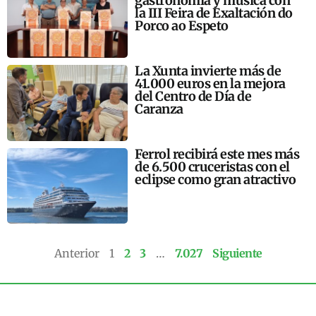
gastronomía y música con
la III Feira de Exaltación do
Porco ao Espeto
La Xunta invierte más de
41.000 euros en la mejora
del Centro de Día de
Caranza
Ferrol recibirá este mes más
de 6.500 cruceristas con el
eclipse como gran atractivo
Anterior
1
2
3
…
7.027
Siguiente