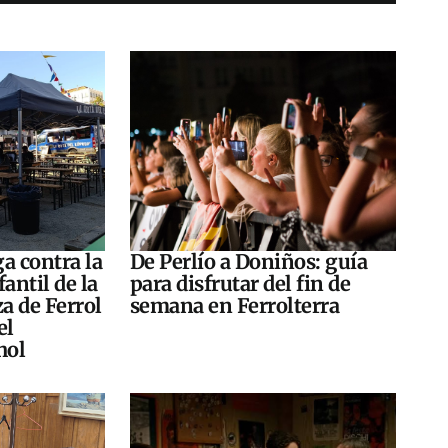
a contra la
De Perlío a Doniños: guía
antil de la
para disfrutar del fin de
za de Ferrol
semana en Ferrolterra
el
hol