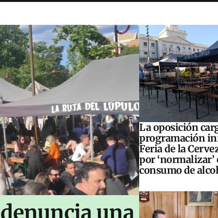
La oposición carg
programación inf
Feria de la Cerve
por ‘normalizar’ 
consumo de alco
 denuncia una