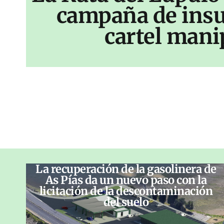
campaña de insu
cartel mani
La recuperación de la gasolinera de
As Pías da un nuevo paso con la
licitación de la descontaminación
del suelo