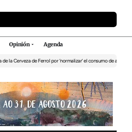
Opinión
Agenda
eza de Ferrol por ‘normalizar’ el consumo de alcohol
De Perlío a D