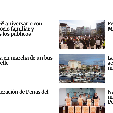
5º aniversario con
Fe
 ocio familiar y
Mi
s los públicos
ta en marcha de un bus
La
elle
ac
m
eración de Peñas del
Na
mú
Po