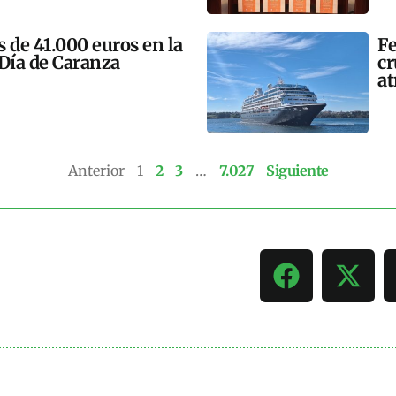
 de 41.000 euros en la
Fe
 Día de Caranza
cr
at
Anterior
1
2
3
…
7.027
Siguiente