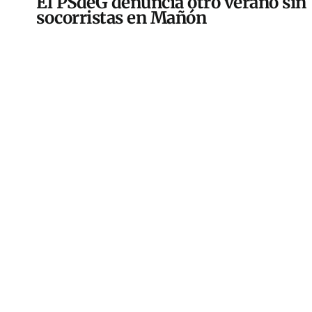
El PSdeG denuncia otro verano sin
socorristas en Mañón