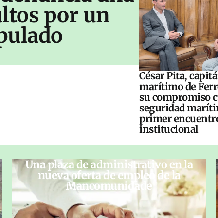
ltos por un
pulado
César Pita, capit
marítimo de Ferr
su compromiso c
seguridad maríti
primer encuentr
institucional
Una plaza de administrativo en la
nueva oferta de empleo de la
Mancomunidade