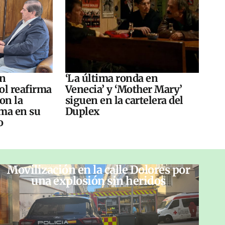
án
‘La última ronda en
ol reafirma
Venecia’ y ‘Mother Mary’
on la
siguen en la cartelera del
ma en su
Duplex
o
Movilización en la calle Dolores por
una explosión sin heridos