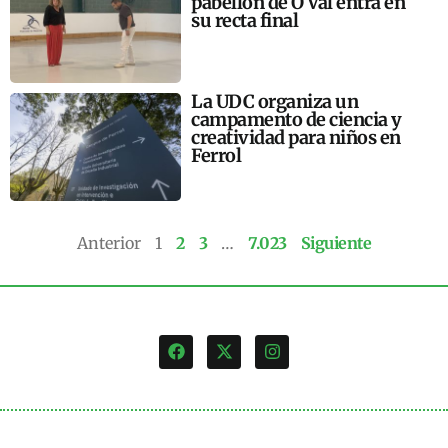
pabellón de O Val entra en
su recta final
La UDC organiza un
campamento de ciencia y
creatividad para niños en
Ferrol
Anterior
1
2
3
…
7.023
Siguiente