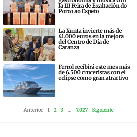
gastronomía y música con
la III Feira de Exaltación do
Porco ao Espeto
La Xunta invierte más de
41.000 euros en la mejora
del Centro de Día de
Caranza
Ferrol recibirá este mes más
de 6.500 cruceristas con el
eclipse como gran atractivo
Anterior
1
2
3
…
7.027
Siguiente