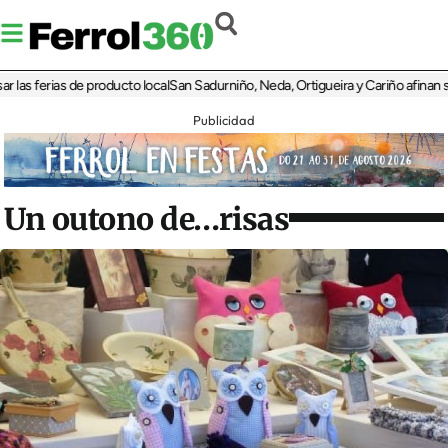
s ferias de producto local
San Sadurniño, Neda, Ortigueira y Cariño afinan sus d
Publicidad
Un outono de…risas