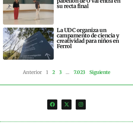
pabellón de O Val entra en
su recta final
La UDC organiza un
campamento de ciencia y
creatividad para niños en
Ferrol
Anterior
1
2
3
…
7.023
Siguiente