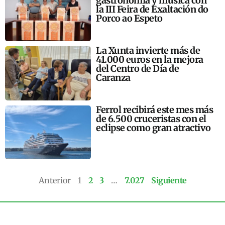
gastronomía y música con
la III Feira de Exaltación do
Porco ao Espeto
La Xunta invierte más de
41.000 euros en la mejora
del Centro de Día de
Caranza
Ferrol recibirá este mes más
de 6.500 cruceristas con el
eclipse como gran atractivo
Anterior
1
2
3
…
7.027
Siguiente