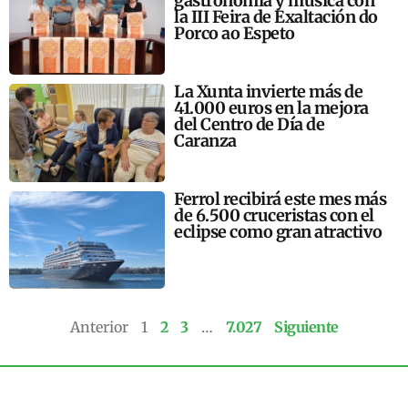
gastronomía y música con
la III Feira de Exaltación do
Porco ao Espeto
La Xunta invierte más de
41.000 euros en la mejora
del Centro de Día de
Caranza
Ferrol recibirá este mes más
de 6.500 cruceristas con el
eclipse como gran atractivo
Anterior
1
2
3
…
7.027
Siguiente