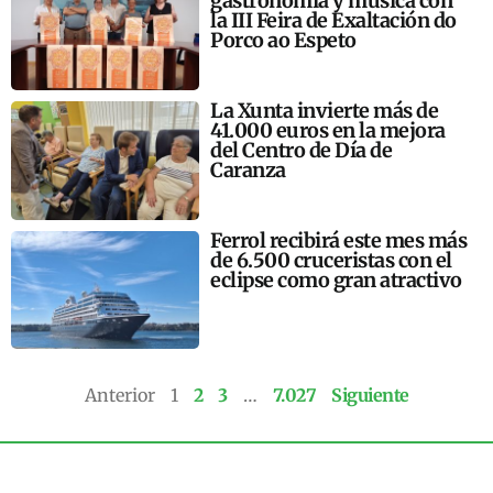
gastronomía y música con
la III Feira de Exaltación do
Porco ao Espeto
La Xunta invierte más de
41.000 euros en la mejora
del Centro de Día de
Caranza
Ferrol recibirá este mes más
de 6.500 cruceristas con el
eclipse como gran atractivo
Anterior
1
2
3
…
7.027
Siguiente