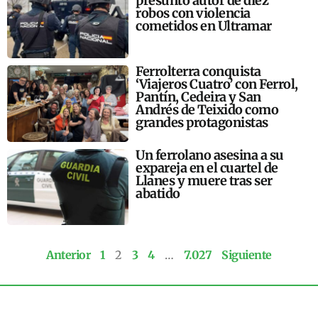
presunto autor de diez
robos con violencia
cometidos en Ultramar
Ferrolterra conquista
‘Viajeros Cuatro’ con Ferrol,
Pantín, Cedeira y San
Andrés de Teixido como
grandes protagonistas
Un ferrolano asesina a su
expareja en el cuartel de
Llanes y muere tras ser
abatido
Anterior
1
2
3
4
…
7.027
Siguiente