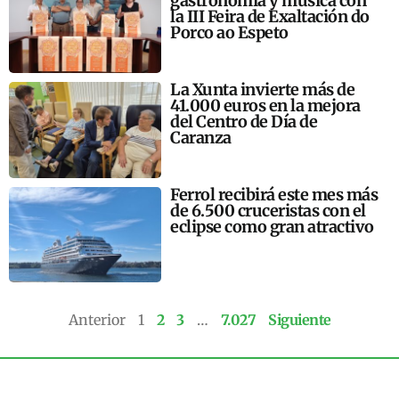
gastronomía y música con
la III Feira de Exaltación do
Porco ao Espeto
La Xunta invierte más de
41.000 euros en la mejora
del Centro de Día de
Caranza
Ferrol recibirá este mes más
de 6.500 cruceristas con el
eclipse como gran atractivo
Anterior
1
2
3
…
7.027
Siguiente