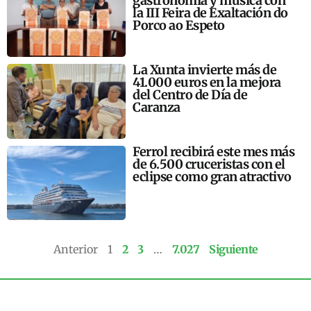
gastronomía y música con
la III Feira de Exaltación do
Porco ao Espeto
La Xunta invierte más de
41.000 euros en la mejora
del Centro de Día de
Caranza
Ferrol recibirá este mes más
de 6.500 cruceristas con el
eclipse como gran atractivo
Anterior
1
2
3
…
7.027
Siguiente