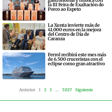
gastronomía y música con
la III Feira de Exaltación do
Porco ao Espeto
La Xunta invierte más de
41.000 euros en la mejora
del Centro de Día de
Caranza
Ferrol recibirá este mes más
de 6.500 cruceristas con el
eclipse como gran atractivo
Anterior
1
2
3
…
7.027
Siguiente