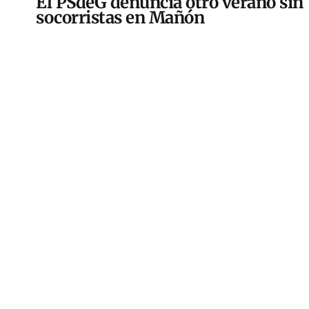
El PSdeG denuncia otro verano sin
socorristas en Mañón