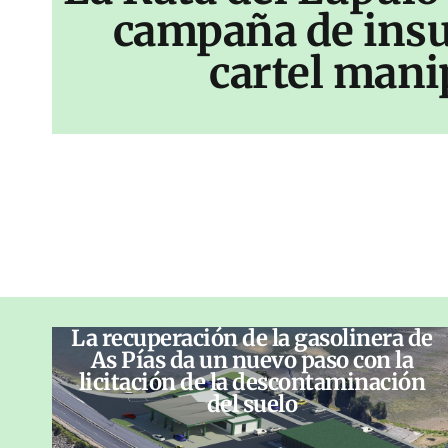
campaña de insu
cartel mani
La recuperación de la gasolinera de
As Pías da un nuevo paso con la
licitación de la descontaminación
del suelo