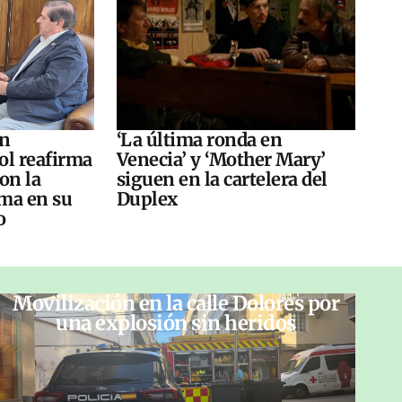
án
‘La última ronda en
ol reafirma
Venecia’ y ‘Mother Mary’
on la
siguen en la cartelera del
ma en su
Duplex
o
Movilización en la calle Dolores por
una explosión sin heridos