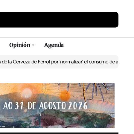
Opinión
Agenda
za de Ferrol por ‘normalizar’ el consumo de alcohol
De Perlío a Do