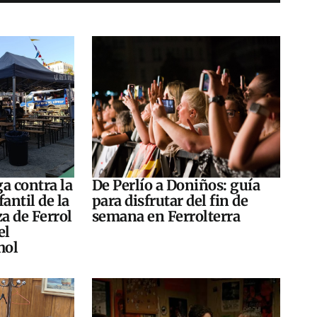
a contra la
De Perlío a Doniños: guía
antil de la
para disfrutar del fin de
za de Ferrol
semana en Ferrolterra
el
hol