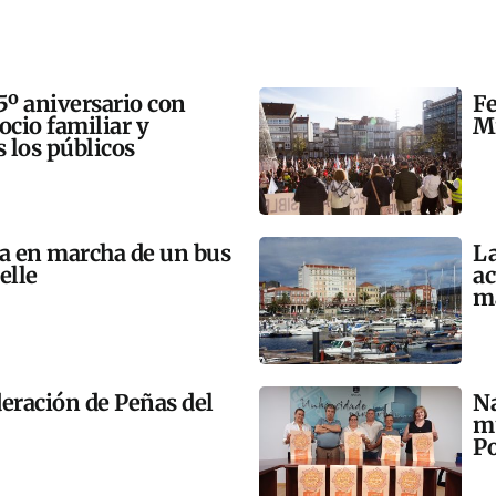
5º aniversario con
Fe
 ocio familiar y
Mi
s los públicos
ta en marcha de un bus
La
elle
ac
m
eración de Peñas del
Na
mú
Po