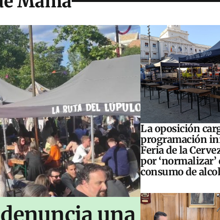
 de Mama
La oposición carg
programación inf
Feria de la Cerve
por ‘normalizar’ 
consumo de alco
 denuncia una