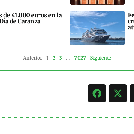
 de 41.000 euros en la
Fe
 Día de Caranza
cr
at
Anterior
1
2
3
…
7.027
Siguiente