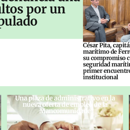
ltos por un
pulado
César Pita, capit
marítimo de Ferr
su compromiso c
seguridad maríti
primer encuentr
institucional
Una plaza de administrativo en la
nueva oferta de empleo de la
Mancomunidade