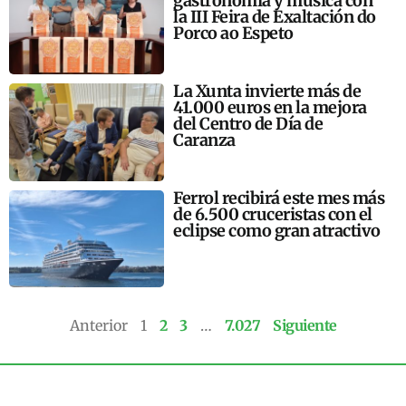
gastronomía y música con
la III Feira de Exaltación do
Porco ao Espeto
La Xunta invierte más de
41.000 euros en la mejora
del Centro de Día de
Caranza
Ferrol recibirá este mes más
de 6.500 cruceristas con el
eclipse como gran atractivo
Anterior
1
2
3
…
7.027
Siguiente