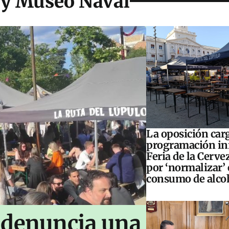
 y Museo Naval
La oposición carg
programación inf
Feria de la Cerve
por ‘normalizar’ 
consumo de alco
 denuncia una