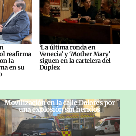
án
‘La última ronda en
ol reafirma
Venecia’ y ‘Mother Mary’
on la
siguen en la cartelera del
ma en su
Duplex
o
Movilización en la calle Dolores por
una explosión sin heridos