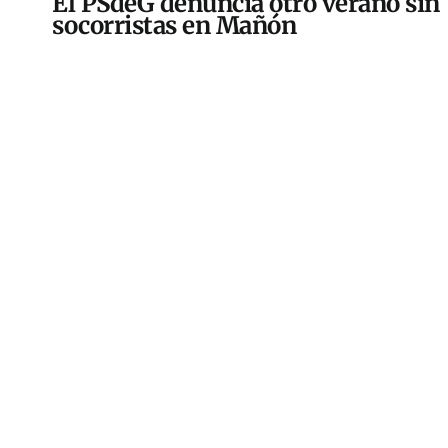
El PSdeG denuncia otro verano sin
socorristas en Mañón