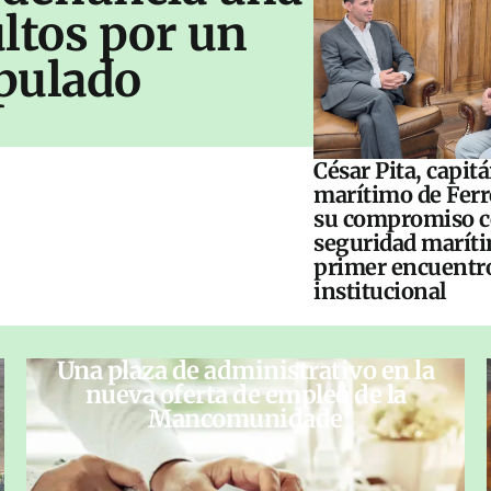
ltos por un
pulado
César Pita, capit
marítimo de Ferr
su compromiso c
seguridad maríti
primer encuentr
institucional
Una plaza de administrativo en la
nueva oferta de empleo de la
Mancomunidade