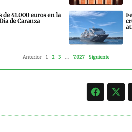
 de 41.000 euros en la
Fe
 Día de Caranza
cr
at
Anterior
1
2
3
…
7.027
Siguiente