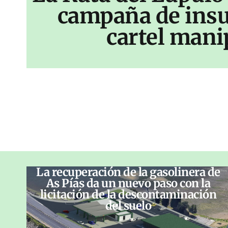
campaña de insu
cartel mani
La recuperación de la gasolinera de
As Pías da un nuevo paso con la
licitación de la descontaminación
del suelo