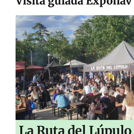
Visita guiada Exponav
La Ruta del Lúpulo