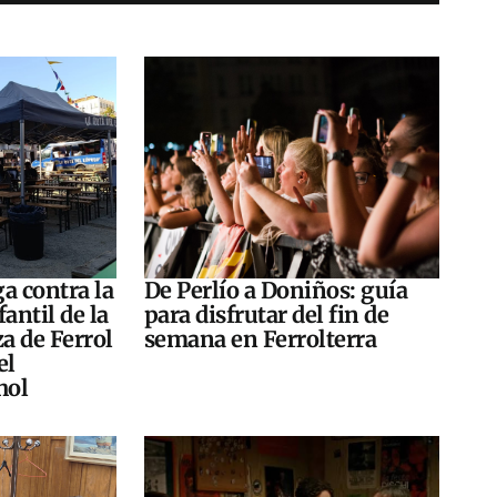
a contra la
De Perlío a Doniños: guía
antil de la
para disfrutar del fin de
za de Ferrol
semana en Ferrolterra
el
hol