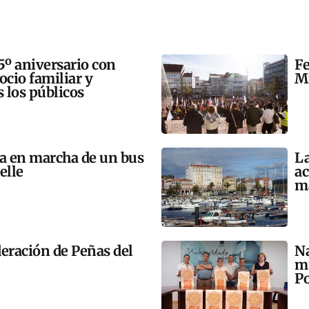
5º aniversario con
Fe
 ocio familiar y
Mi
s los públicos
ta en marcha de un bus
La
elle
ac
m
eración de Peñas del
Na
mú
Po