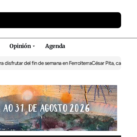
Opinión
Agenda
del fin de semana en Ferrolterra
César Pita, capitán marítimo de F