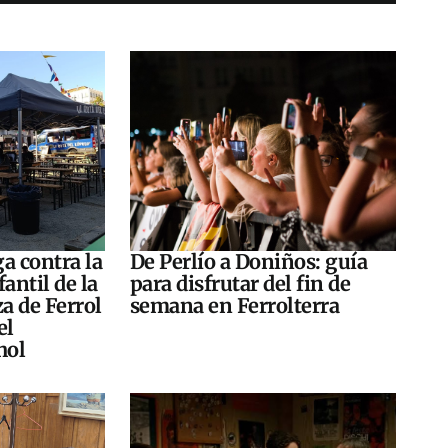
a contra la
De Perlío a Doniños: guía
antil de la
para disfrutar del fin de
za de Ferrol
semana en Ferrolterra
el
hol