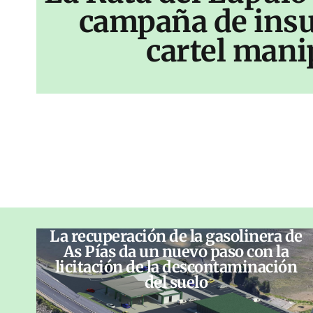
campaña de insu
cartel mani
La recuperación de la gasolinera de
As Pías da un nuevo paso con la
licitación de la descontaminación
del suelo