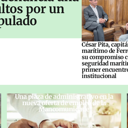
ltos por un
pulado
César Pita, capit
marítimo de Ferr
su compromiso c
seguridad maríti
primer encuentr
institucional
Una plaza de administrativo en la
nueva oferta de empleo de la
Mancomunidade