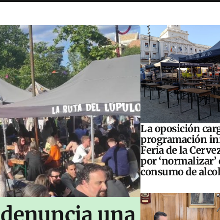
La oposición carg
programación inf
Feria de la Cerve
por ‘normalizar’ 
consumo de alco
 denuncia una