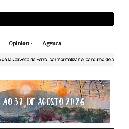
Opinión
Agenda
eza de Ferrol por ‘normalizar’ el consumo de alcohol
De Perlío a D