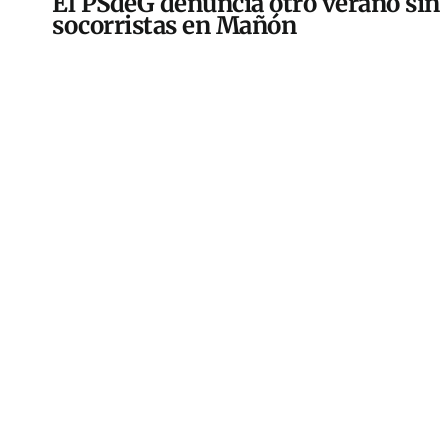
El PSdeG denuncia otro verano sin
socorristas en Mañón