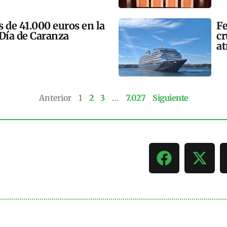
 de 41.000 euros en la
Fe
 Día de Caranza
cr
at
Anterior
1
2
3
…
7.027
Siguiente