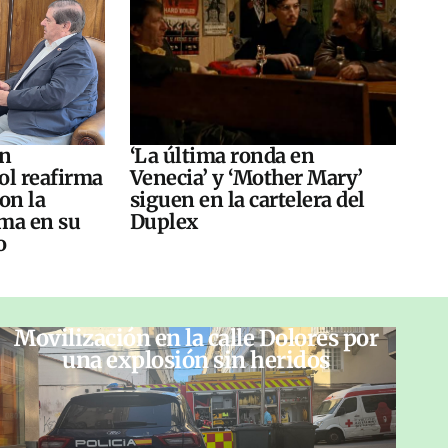
án
‘La última ronda en
ol reafirma
Venecia’ y ‘Mother Mary’
on la
siguen en la cartelera del
ma en su
Duplex
o
Movilización en la calle Dolores por
una explosión sin heridos