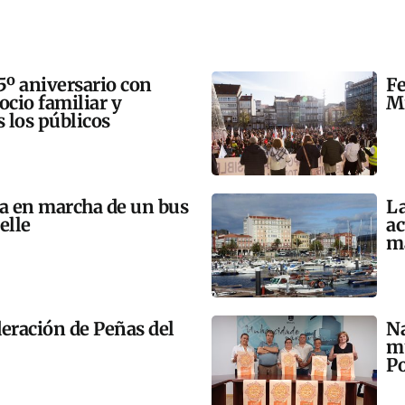
5º aniversario con
Fe
 ocio familiar y
Mi
s los públicos
ta en marcha de un bus
La
elle
ac
m
eración de Peñas del
Na
mú
Po