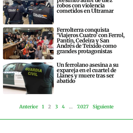
presunto autor de diez
robos con violencia
cometidos en Ultramar
Ferrolterra conquista
‘Viajeros Cuatro’ con Ferrol,
Pantín, Cedeira y San
Andrés de Teixido como
grandes protagonistas
Un ferrolano asesina a su
expareja en el cuartel de
Llanes y muere tras ser
abatido
Anterior
1
2
3
4
…
7.027
Siguiente