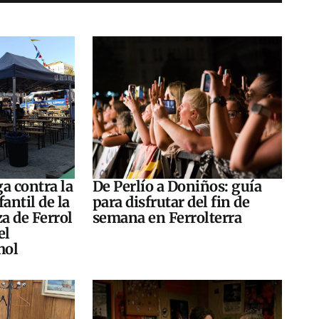
a contra la
De Perlío a Doniños: guía
antil de la
para disfrutar del fin de
za de Ferrol
semana en Ferrolterra
el
hol