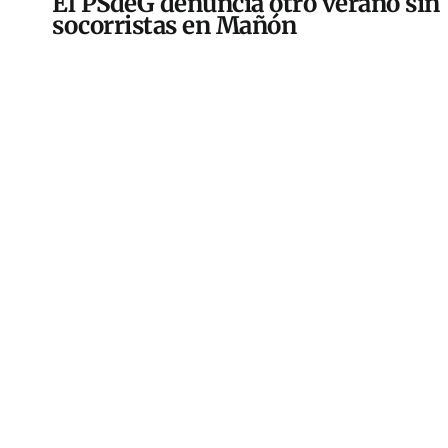
El PSdeG denuncia otro verano sin
socorristas en Mañón