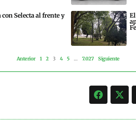
 con Selecta al frente y
El
ap
Fe
Anterior
1
2
3
4
5
…
7.027
Siguiente