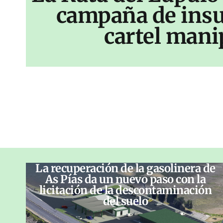
campaña de insu
cartel mani
La recuperación de la gasolinera de
As Pías da un nuevo paso con la
licitación de la descontaminación
del suelo