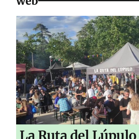
web
La Ruta del Lúpulo