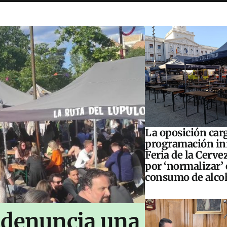
La oposición carg
programación inf
Feria de la Cerve
por ‘normalizar’ 
consumo de alco
 denuncia una