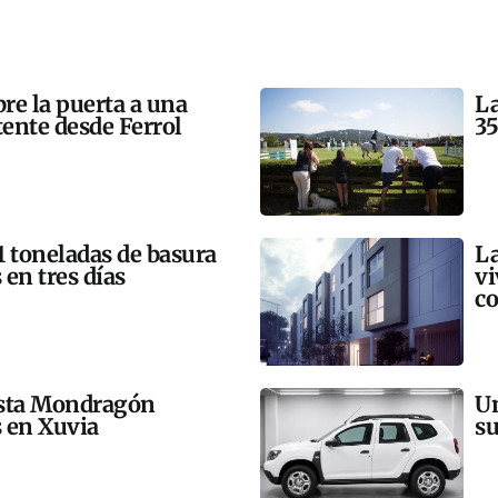
bre la puerta a una
La
tente desde Ferrol
35
21 toneladas de basura
La
 en tres días
vi
co
esta Mondragón
Un
s en Xuvia
su