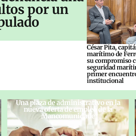
ltos por un
pulado
César Pita, capit
marítimo de Ferr
su compromiso c
seguridad maríti
primer encuentr
institucional
Una plaza de administrativo en la
nueva oferta de empleo de la
Mancomunidade