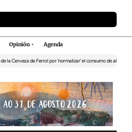
Opinión
Agenda
za de Ferrol por ‘normalizar’ el consumo de alcohol
De Perlío a Do