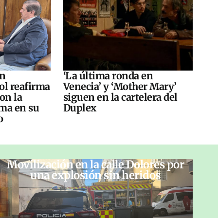
án
‘La última ronda en
ol reafirma
Venecia’ y ‘Mother Mary’
on la
siguen en la cartelera del
ma en su
Duplex
o
Movilización en la calle Dolores por
una explosión sin heridos