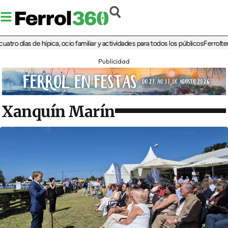
días de hípica, ocio familiar y actividades para todos los públicos
Ferrolterra re
Publicidad
Xanquín Marín