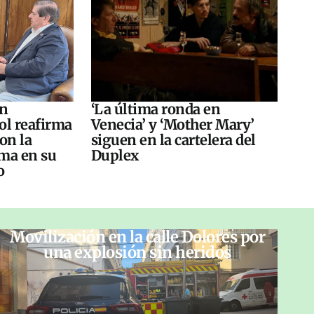
án
‘La última ronda en
ol reafirma
Venecia’ y ‘Mother Mary’
on la
siguen en la cartelera del
ma en su
Duplex
o
Movilización en la calle Dolores por
una explosión sin heridos