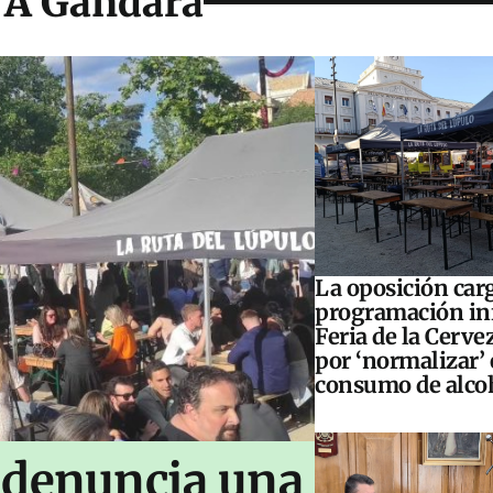
e A Gándara
La oposición carg
programación inf
Feria de la Cerve
por ‘normalizar’ 
consumo de alco
 denuncia una