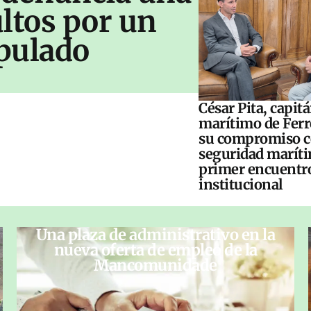
ltos por un
pulado
César Pita, capit
marítimo de Ferr
su compromiso c
seguridad maríti
primer encuentr
institucional
Una plaza de administrativo en la
nueva oferta de empleo de la
Mancomunidade