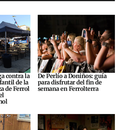
a contra la
De Perlío a Doniños: guía
antil de la
para disfrutar del fin de
za de Ferrol
semana en Ferrolterra
el
hol