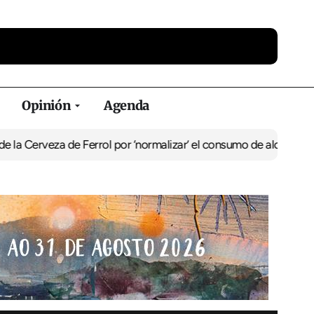
Opinión
Agenda
a de Ferrol por ‘normalizar’ el consumo de alcohol
De Perlío a Don