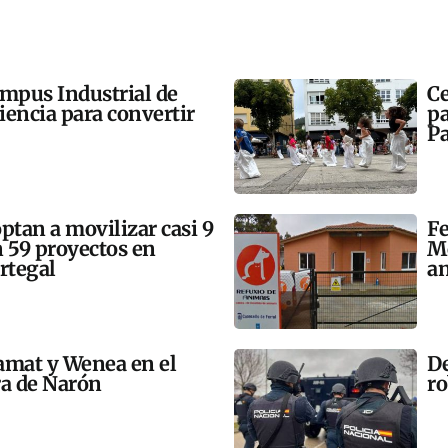
ampus Industrial de
Ce
ciencia para convertir
pa
Pa
tan a movilizar casi 9
Fe
n 59 proyectos en
Mo
rtegal
an
amat y Wenea en el
De
a de Narón
ro