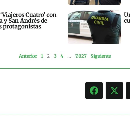
 ‘Viajeros Cuatro’ con
Un
ra y San Andrés de
cu
 protagonistas
Anterior
1
2
3
4
…
7.027
Siguiente