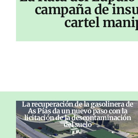
campaña de insu
cartel mani
La recuperación de la gasolinera de
As Pías da un nuevo paso con la
licitación de la descontaminación
del suelo