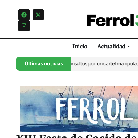
Inicio
Actualidad
cia una campaña de insultos por un cartel manipulado
Últimas noticias
La oposici