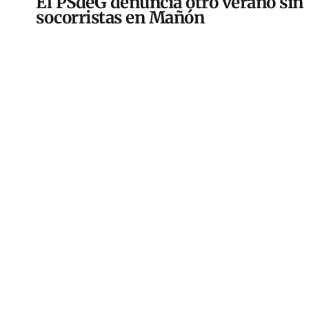
El PSdeG denuncia otro verano sin
socorristas en Mañón