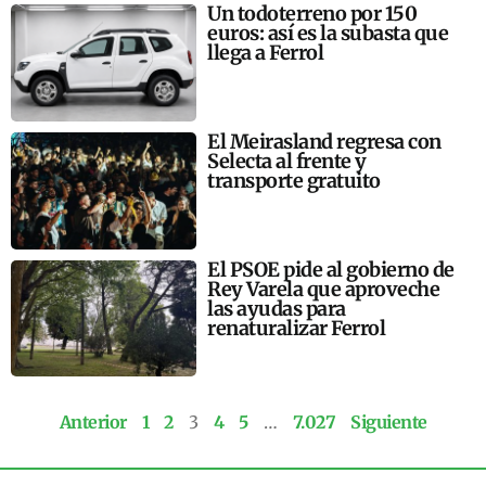
Un todoterreno por 150
euros: así es la subasta que
llega a Ferrol
El Meirasland regresa con
Selecta al frente y
transporte gratuito
El PSOE pide al gobierno de
Rey Varela que aproveche
las ayudas para
renaturalizar Ferrol
Anterior
1
2
3
4
5
…
7.027
Siguiente