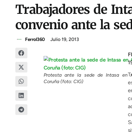
Trabajadores de Int
convenio ante la se
Ferrol360
Julio 19, 2013
F
1
T
Protesta ante la sede de Intasa en 
Coruña (foto: CIG)
e
e
c
a
c
S
s