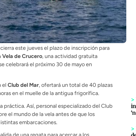
cierra este jueves el plazo de inscripción para
a Vela de Crucero
, una actividad gratuita
 se celebrará el próximo 30 de mayo en
n el
Club del Mar
, ofertará un total de 40 plazas
oras en el muelle de la antigua frigorífica.
>
a práctica. Así, personal especializado del Club
in
‘
bre el mundo de la vela antes de que los
 distintas embarcaciones.
>
alida de una regata para acercar a los
d