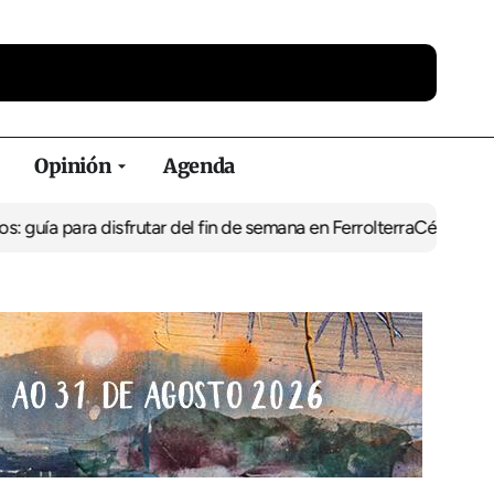
Opinión
Agenda
ara disfrutar del fin de semana en Ferrolterra
César Pita, capitán