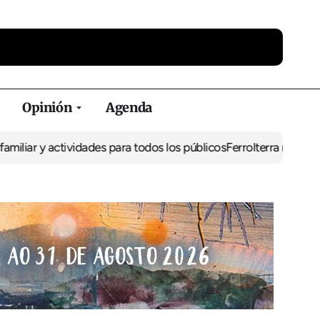
Opinión
Agenda
ar y actividades para todos los públicos
Ferrolterra rebate a Renf