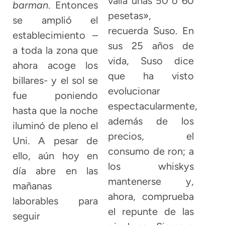
valía unas 50 o 60
barman
. Entonces
pesetas»,
se amplió el
recuerda Suso. En
establecimiento –
sus 25 años de
a toda la zona que
vida, Suso dice
ahora acoge los
que ha visto
billares- y el sol se
evolucionar
fue poniendo
espectacularmente,
hasta que la noche
además de los
iluminó de pleno el
precios, el
Uni. A pesar de
consumo de ron; a
ello, aún hoy en
los whiskys
día abre en las
mantenerse y,
mañanas
ahora, comprueba
laborables para
el repunte de las
seguir