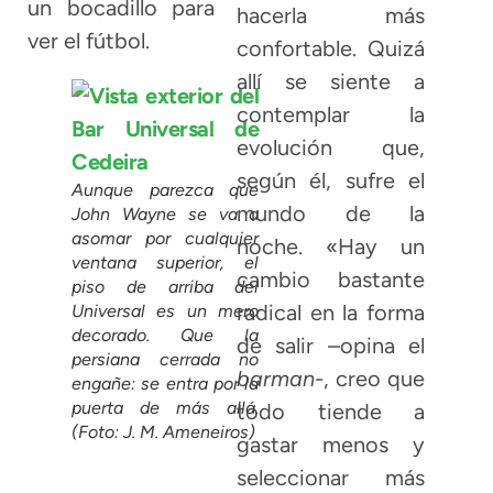
un bocadillo para
hacerla más
ver el fútbol.
confortable. Quizá
allí se siente a
contemplar la
evolución que,
según él, sufre el
Aunque parezca que
mundo de la
John Wayne se va a
asomar por cualquier
noche. «Hay un
ventana superior, el
cambio bastante
piso de arriba del
radical en la forma
Universal es un mero
decorado. Que la
de salir –opina el
persiana cerrada no
barman
-, creo que
engañe: se entra por la
puerta de más allá.
todo tiende a
(Foto: J. M. Ameneiros)
gastar menos y
seleccionar más