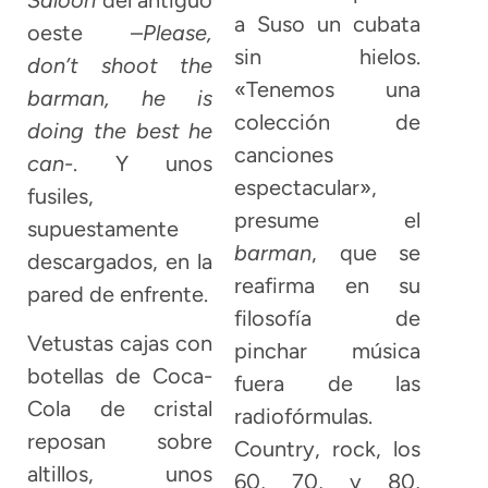
Saloon
del antiguo
a Suso un cubata
oeste –
Please,
sin hielos.
don’t shoot the
«Tenemos una
barman, he is
colección de
doing the best he
canciones
can
-. Y unos
espectacular»,
fusiles,
presume el
supuestamente
barman
, que se
descargados, en la
reafirma en su
pared de enfrente.
filosofía de
Vetustas cajas con
pinchar música
botellas de Coca-
fuera de las
Cola de cristal
radiofórmulas.
reposan sobre
Country, rock, los
altillos, unos
60, 70, y 80,