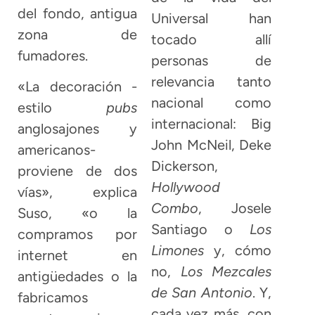
del fondo, antigua
Universal han
zona de
tocado allí
fumadores.
personas de
relevancia tanto
«La decoración -
nacional como
estilo
pubs
internacional: Big
anglosajones y
John McNeil, Deke
americanos-
Dickerson,
proviene de dos
Hollywood
vías», explica
Combo
, Josele
Suso, «o la
Santiago o
Los
compramos por
Limones
y, cómo
internet en
no,
Los Mezcales
antigüedades o la
de San Antonio
. Y,
fabricamos
cada vez más, con