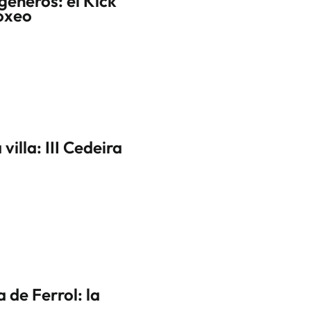
géneros: el Kick
boxeo
villa: III Cedeira
 de Ferrol: la