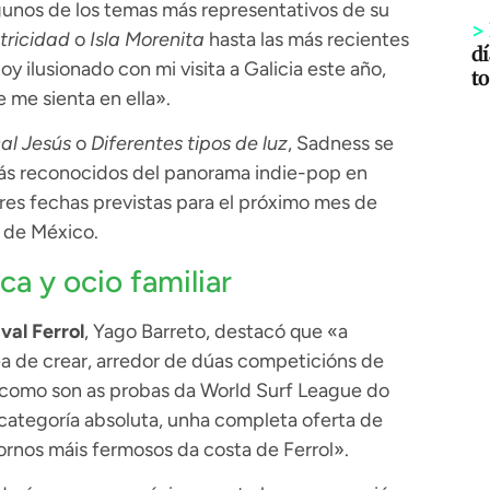
gunos de los temas más representativos de su
>
tricidad
o
Isla Morenita
hasta las más recientes
dí
toy ilusionado con mi visita a Galicia este año,
to
 me sienta en ella».
al Jesús
o
Diferentes tipos de luz
, Sadness se
ás reconocidos del panorama indie-pop en
res fechas previstas para el próximo mes de
l de México.
a y ocio familiar
val Ferrol
, Yago Barreto, destacó que «a
ea de crear, arredor de dúas competicións de
e como son as probas da World Surf League do
 categoría absoluta, unha completa oferta de
ornos máis fermosos da costa de Ferrol».