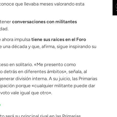
econoce que llevaba meses valorando esta
ntener
conversaciones con militantes
udad.
e ahora impulsa
tiene sus raíces en el Foro
e una década y que, afirma, sigue inspirando su
oceso en solitario. «Me presento como
detrás en diferentes ámbitos», señala, al
erar división interna. A su juicio, las Primarias
cipación porque «cualquier militante puede dar
voto vale igual que otro».
o
será su principal rival en las Primarias,