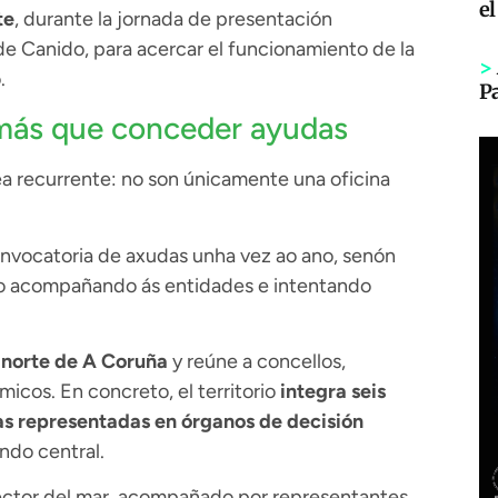
el
te
, durante la jornada de presentación
e Canido, para acercar el funcionamiento de la
>
.
P
 más que conceder ayudas
ea recurrente: no son únicamente una oficina
vocatoria de axudas unha vez ao ano, senón
no acompañando ás entidades e intentando
 norte de A Coruña
y reúne a concellos,
micos. En concreto, el territorio
integra seis
as representadas en órganos de decisión
ndo central.
sector del mar, acompañado por representantes