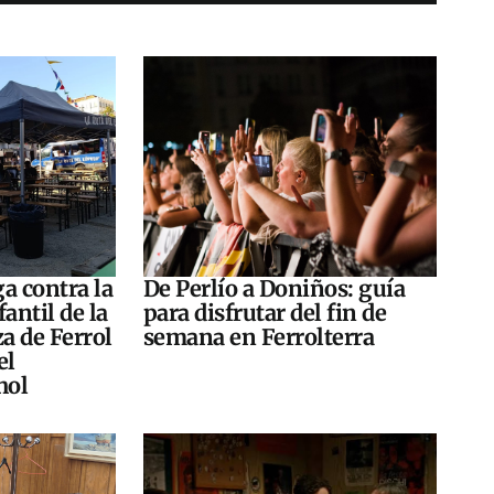
a contra la
De Perlío a Doniños: guía
antil de la
para disfrutar del fin de
za de Ferrol
semana en Ferrolterra
el
hol