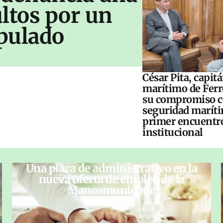
ltos por un
pulado
César Pita, capit
marítimo de Ferr
su compromiso c
seguridad maríti
primer encuentr
institucional
Una plaza de administrativo en la
nueva oferta de empleo de la
Mancomunidade