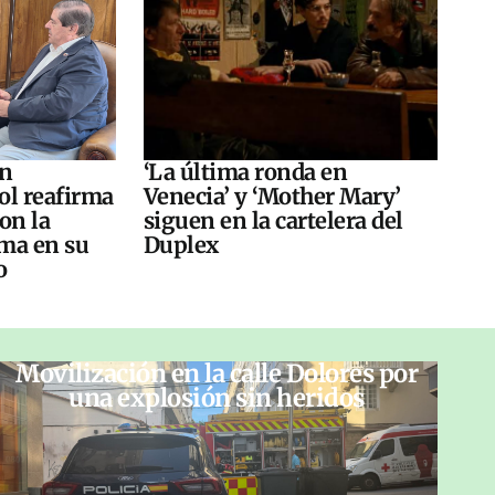
án
‘La última ronda en
ol reafirma
Venecia’ y ‘Mother Mary’
on la
siguen en la cartelera del
ma en su
Duplex
o
Movilización en la calle Dolores por
una explosión sin heridos