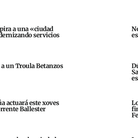
spira a una «ciudad
No
ernizando servicios
e
a a un Troula Betanzos
Dú
Sa
es
a actuará este xoves
Lo
rrente Ballester
fi
Fe