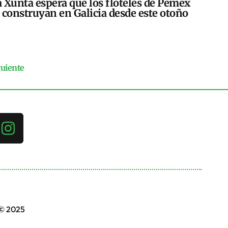
 Xunta espera que los floteles de Pemex
 construyan en Galicia desde este otoño
guiente
 © 2025