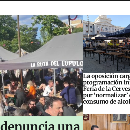
La oposición carg
programación inf
Feria de la Cerve
por ‘normalizar’ 
consumo de alco
 denuncia una