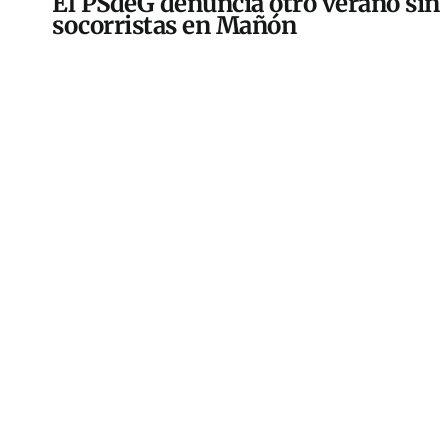
El PSdeG denuncia otro verano sin
socorristas en Mañón