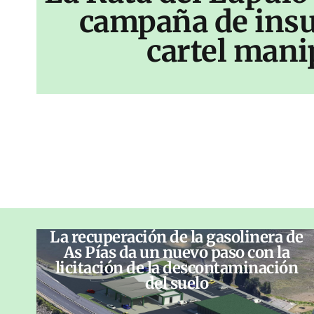
campaña de insu
cartel mani
La recuperación de la gasolinera de
As Pías da un nuevo paso con la
licitación de la descontaminación
del suelo