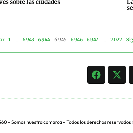
ves sobre las ciudades
La
se
or
1
…
6.943
6.944
6.945
6.946
6.947
…
7.027
Si
360 – Somos nuestra comarca – Todos los derechos reservados