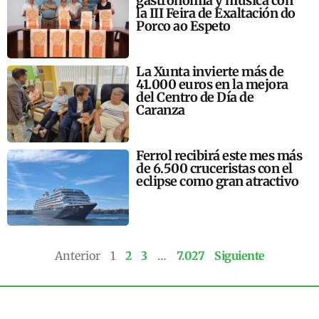
gastronomía y música con
la III Feira de Exaltación do
Porco ao Espeto
La Xunta invierte más de
41.000 euros en la mejora
del Centro de Día de
Caranza
Ferrol recibirá este mes más
de 6.500 cruceristas con el
eclipse como gran atractivo
Anterior
1
2
3
…
7.027
Siguiente