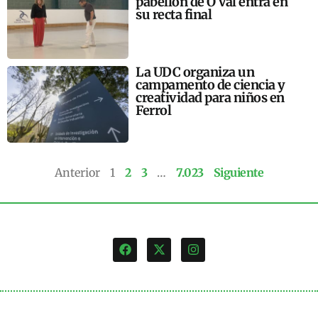
pabellón de O Val entra en
su recta final
La UDC organiza un
campamento de ciencia y
creatividad para niños en
Ferrol
Anterior
1
2
3
…
7.023
Siguiente