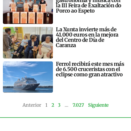
gastronomía y música con
la III Feira de Exaltación do
Porco ao Espeto
La Xunta invierte más de
41.000 euros en la mejora
del Centro de Día de
Caranza
Ferrol recibirá este mes más
de 6.500 cruceristas con el
eclipse como gran atractivo
Anterior
1
2
3
…
7.027
Siguiente