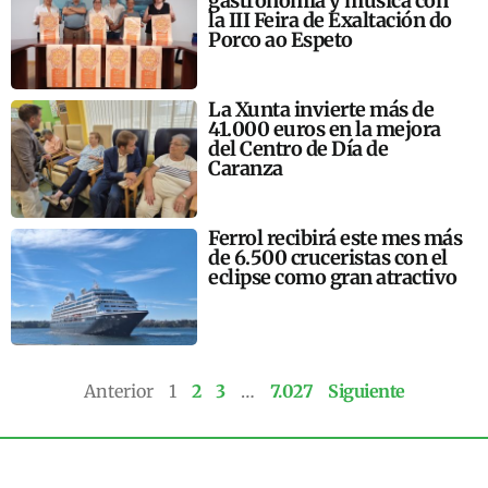
gastronomía y música con
la III Feira de Exaltación do
Porco ao Espeto
La Xunta invierte más de
41.000 euros en la mejora
del Centro de Día de
Caranza
Ferrol recibirá este mes más
de 6.500 cruceristas con el
eclipse como gran atractivo
Anterior
1
2
3
…
7.027
Siguiente