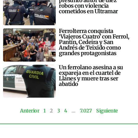
presunto autor de diez
robos con violencia
cometidos en Ultramar
Ferrolterra conquista
‘Viajeros Cuatro’ con Ferrol,
Pantín, Cedeira y San
Andrés de Teixido como
grandes protagonistas
Un ferrolano asesina a su
expareja en el cuartel de
Llanes y muere tras ser
abatido
Anterior
1
2
3
4
…
7.027
Siguiente