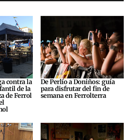
a contra la
De Perlío a Doniños: guía
antil de la
para disfrutar del fin de
za de Ferrol
semana en Ferrolterra
el
hol