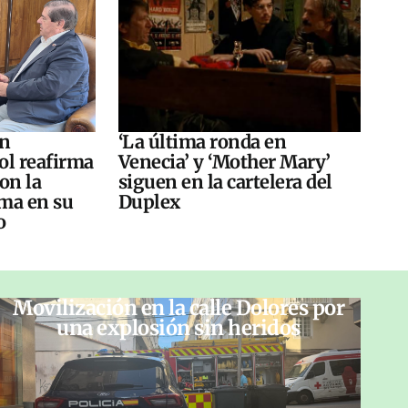
án
‘La última ronda en
ol reafirma
Venecia’ y ‘Mother Mary’
on la
siguen en la cartelera del
ma en su
Duplex
o
Movilización en la calle Dolores por
una explosión sin heridos