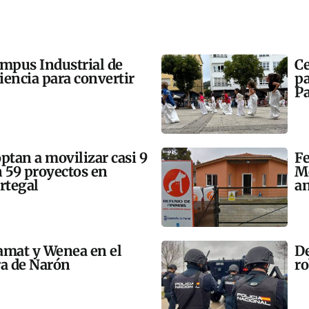
ampus Industrial de
Ce
ciencia para convertir
pa
Pa
tan a movilizar casi 9
Fe
n 59 proyectos en
Mo
rtegal
an
amat y Wenea en el
De
a de Narón
ro