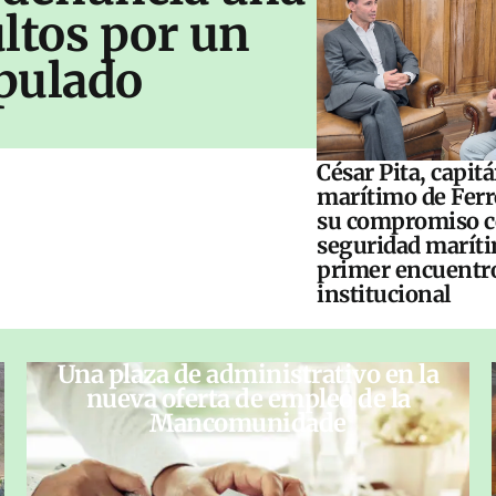
ltos por un
pulado
César Pita, capit
marítimo de Ferr
su compromiso c
seguridad maríti
primer encuentr
institucional
Una plaza de administrativo en la
nueva oferta de empleo de la
Mancomunidade