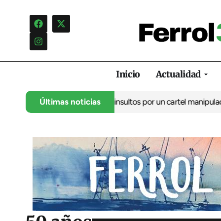
Inicio
Actualidad
ncia una campaña de insultos por un cartel manipulado
Últimas noticias
La oposic