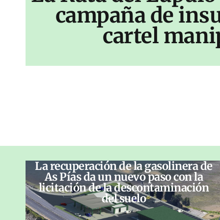
campaña de insu
cartel mani
La recuperación de la gasolinera de
As Pías da un nuevo paso con la
licitación de la descontaminación
del suelo