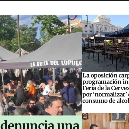
La oposición carg
programación inf
Feria de la Cerve
por ‘normalizar’ 
consumo de alco
 denuncia una