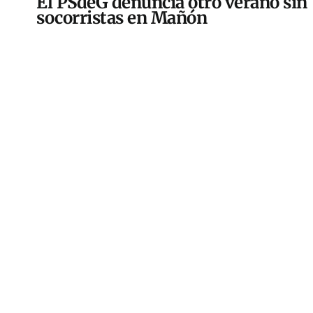
El PSdeG denuncia otro verano sin
socorristas en Mañón