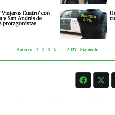
 ‘Viajeros Cuatro’ con
Un
ra y San Andrés de
cu
 protagonistas
Anterior
1
2
3
4
…
7.027
Siguiente