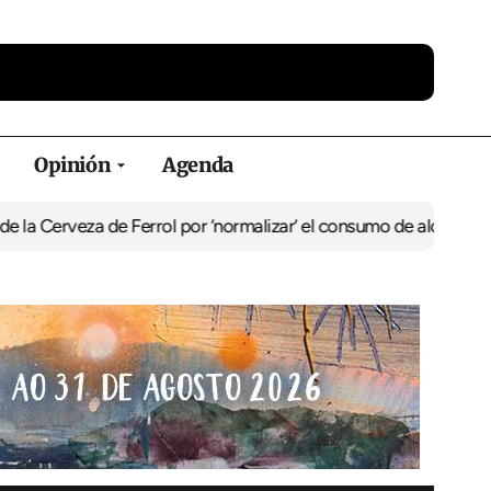
Opinión
Agenda
za de Ferrol por ‘normalizar’ el consumo de alcohol
De Perlío a Do