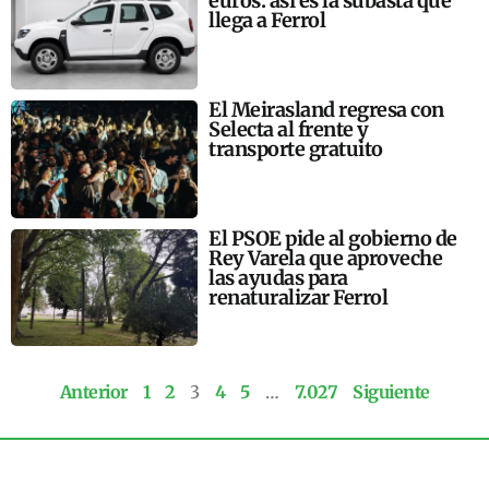
euros: así es la subasta que
llega a Ferrol
El Meirasland regresa con
Selecta al frente y
transporte gratuito
El PSOE pide al gobierno de
Rey Varela que aproveche
las ayudas para
renaturalizar Ferrol
Anterior
1
2
3
4
5
…
7.027
Siguiente