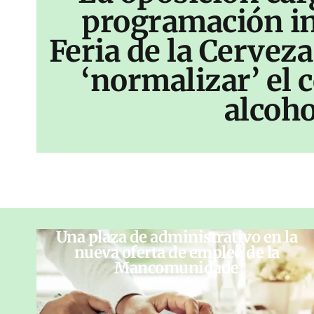
programación inf
Feria de la Cerveza
‘normalizar’ el
alcoho
Una plaza de administrativo en la
nueva oferta de empleo de la
Mancomunidade