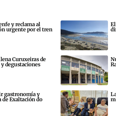
enfe y reclama al
El
n urgente por el tren
di
llena Curuxeiras de
Nu
s y degustaciones
Ra
ir gastronomía y
La
a de Exaltación do
me