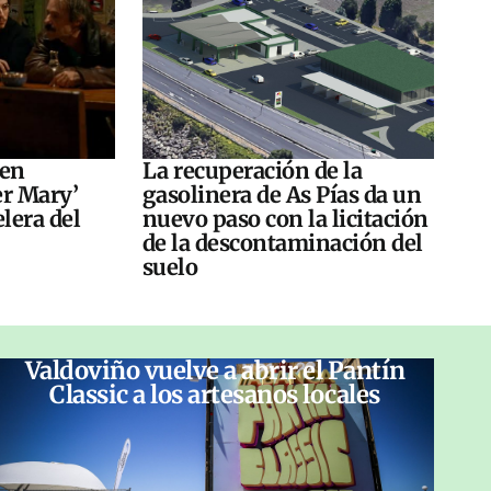
 en
La recuperación de la
er Mary’
gasolinera de As Pías da un
elera del
nuevo paso con la licitación
de la descontaminación del
suelo
Valdoviño vuelve a abrir el Pantín
Classic a los artesanos locales