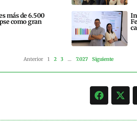
mes más de 6.500
In
lipse como gran
Fe
ca
Anterior
1
2
3
…
7.027
Siguiente