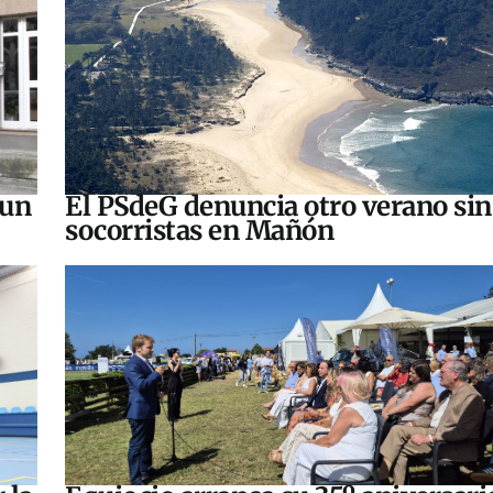
 un
El PSdeG denuncia otro verano sin
socorristas en Mañón