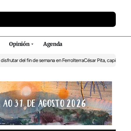
Opinión
Agenda
fin de semana en Ferrolterra
César Pita, capitán marítimo de Ferr