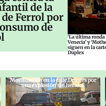
antil de la
 de Ferrol por
 consumo de
l
‘La última ronda
Venecia’ y ‘Moth
siguen en la cart
Duplex
Movilización en la calle Dolores por
una explosión sin heridos