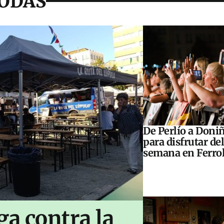
BODAS
De Perlío a Doniñ
para disfrutar del
semana en Ferrol
ga contra la