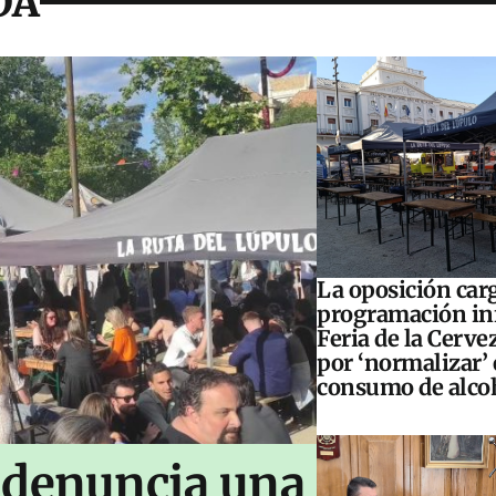
DA
La oposición carg
programación inf
Feria de la Cerve
por ‘normalizar’ 
consumo de alco
 denuncia una