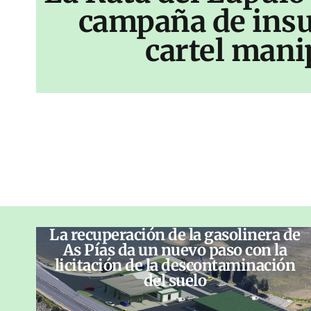
campaña de insu
cartel mani
La recuperación de la gasolinera de
As Pías da un nuevo paso con la
licitación de la descontaminación
del suelo