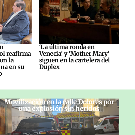
án
‘La última ronda en
ol reafirma
Venecia’ y ‘Mother Mary’
on la
siguen en la cartelera del
ma en su
Duplex
o
Movilización en la calle Dolores por
una explosión sin heridos