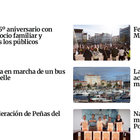
5º aniversario con
Fe
 ocio familiar y
Mi
s los públicos
ta en marcha de un bus
La
elle
ac
m
eración de Peñas del
Na
mú
Po