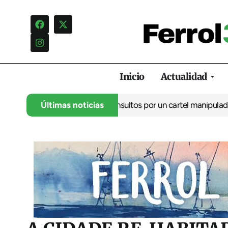
Inicio
Actualidad
cia una campaña de insultos por un cartel manipulado
Últimas noticias
La oposició