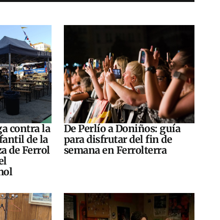
a contra la
De Perlío a Doniños: guía
antil de la
para disfrutar del fin de
za de Ferrol
semana en Ferrolterra
el
hol