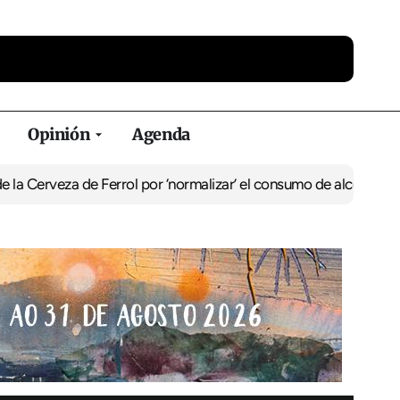
Opinión
Agenda
a de Ferrol por ‘normalizar’ el consumo de alcohol
De Perlío a Don