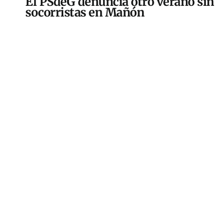
El PSdeG denuncia otro verano sin
socorristas en Mañón