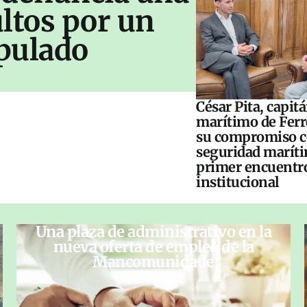
ltos por un
pulado
César Pita, capit
marítimo de Ferr
su compromiso c
seguridad maríti
primer encuentr
institucional
Una plaza de administrativo en la
nueva oferta de empleo de la
Mancomunidade