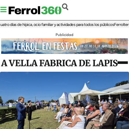
días de hípica, ocio familiar y actividades para todos los públicos
Ferrolterra re
Publicidad
A VELLA FABRICA DE LAPIS