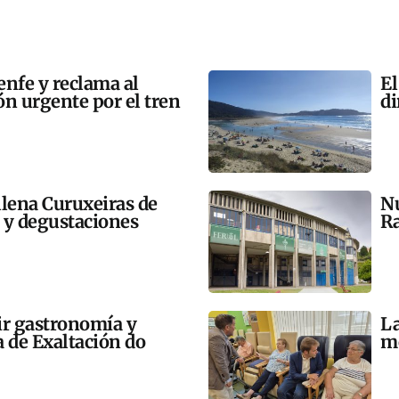
enfe y reclama al
El
n urgente por el tren
di
llena Curuxeiras de
Nu
s y degustaciones
Ra
ir gastronomía y
La
a de Exaltación do
me