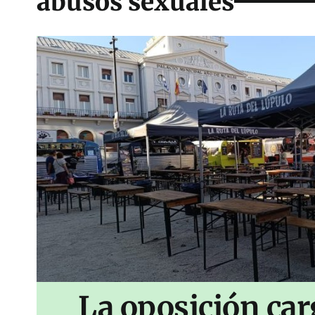
abusos sexuales
La oposición car