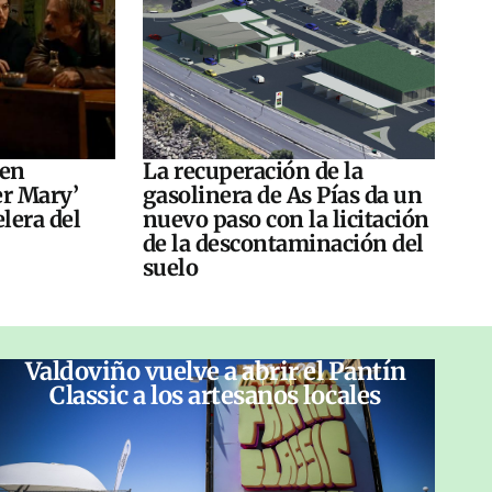
 en
La recuperación de la
er Mary’
gasolinera de As Pías da un
elera del
nuevo paso con la licitación
de la descontaminación del
suelo
Valdoviño vuelve a abrir el Pantín
Classic a los artesanos locales