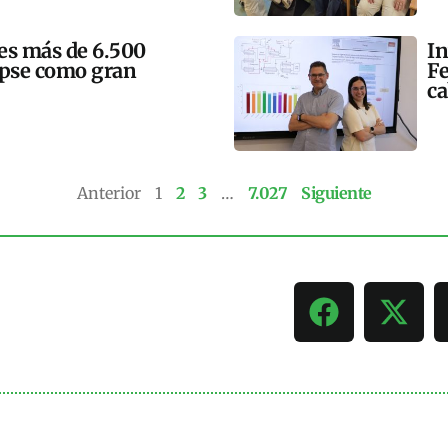
mes más de 6.500
In
lipse como gran
Fe
ca
Anterior
1
2
3
…
7.027
Siguiente