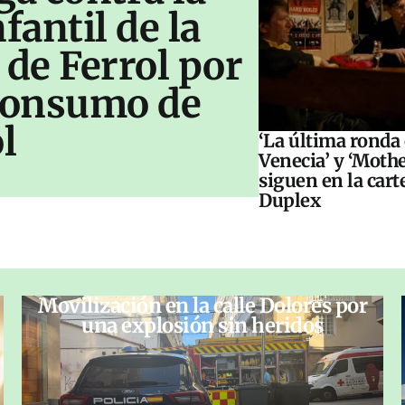
antil de la
 de Ferrol por
 consumo de
l
‘La última ronda
Venecia’ y ‘Moth
siguen en la cart
Duplex
Movilización en la calle Dolores por
una explosión sin heridos