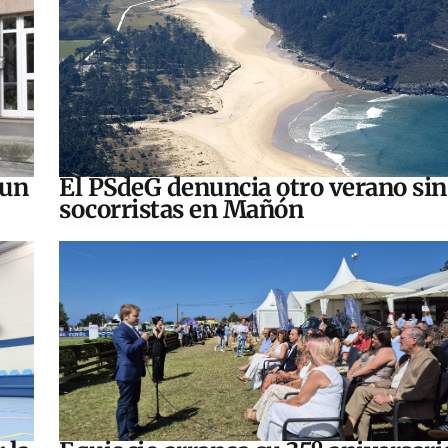
 un
El PSdeG denuncia otro verano sin
socorristas en Mañón