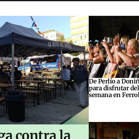
De Perlío a Doniñ
para disfrutar del
semana en Ferrol
ga contra la