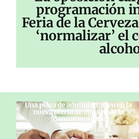
programación inf
Feria de la Cerveza
‘normalizar’ el
alcoho
Una plaza de administrativo en la
nueva oferta de empleo de la
Mancomunidade